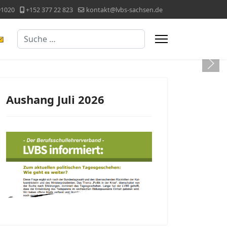
91020
+152 377 22 823
kontakt@lvbs-sachsen.de
Suchen
lle ist in der Zeit vom 16. Juli bis 09. August 2026 nicht 
Aushang Juli 2026