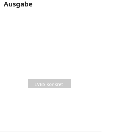
Ausgabe
LVBS konkret
aktuelle
Ausgabe is
Loading