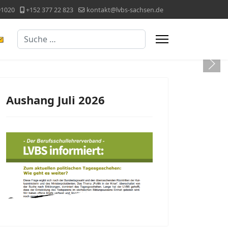
91020
+152 377 22 823
kontakt@lvbs-sachsen.de
Suchen
 vom 16. Juli bis 09. August 2026 nicht besetzt. +++
Aushang Juli 2026