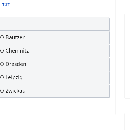
.html
TO Bautzen
STO Chemnitz
TO Dresden
O Leipzig
TO Zwickau