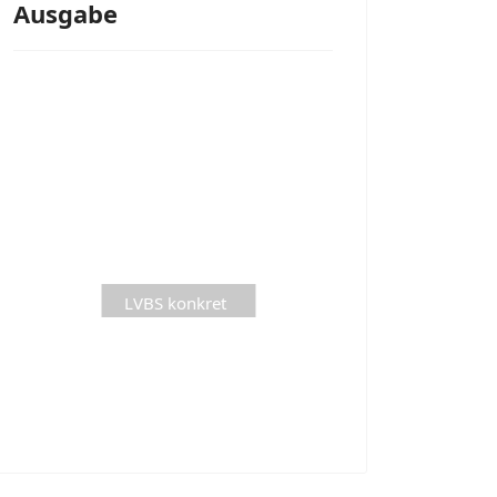
Ausgabe
LVBS konkret
aktuelle
Ausgabe is
Loading