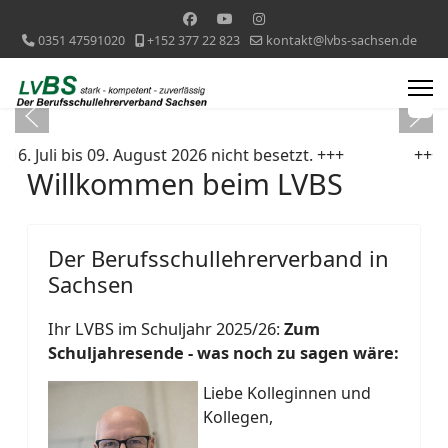
0351 47591020
+152 377 22 823
kontakt@lvbs-sachsen.de
li bis 09. August 2026 nicht besetzt. +++
+++ Der LVB
Willkommen beim LVBS
Der Berufsschullehrerverband in
Sachsen
Ihr LVBS im Schuljahr 2025/26:
Zum
Schuljahresende - was noch zu sagen wäre:
Liebe Kolleginnen und
Kollegen,